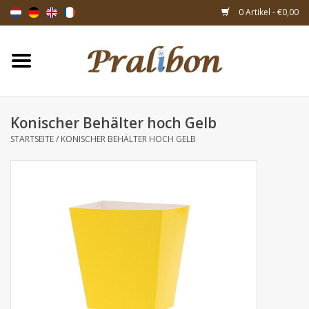
0 Artikel - €0,00
Startseite
Schachteln
Konischer Behälter hoch Gelb
STARTSEITE
/
KONISCHER BEHÄLTER HOCH GELB
Taschen & Beuteln
Bänder & Dekoration
Geschenksartikeln
Verpackungsmaterialien
Themen