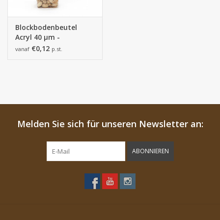
Blockbodenbeutel
Acryl 40 µm -
100*60*280mm
€0,12
vanaf
p.st.
Melden Sie sich für unseren Newsletter an:
ABONNIEREN