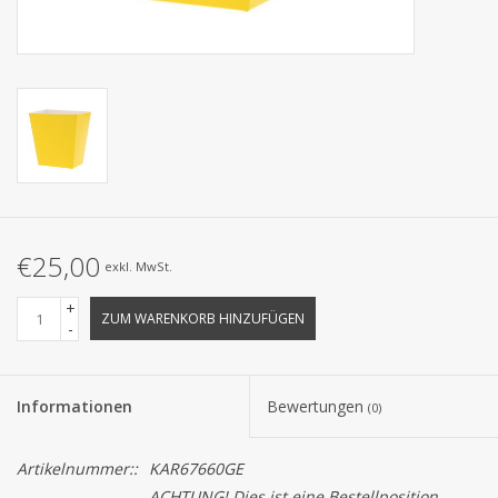
Kollektionen
€25,00
exkl. MwSt.
+
ZUM WARENKORB HINZUFÜGEN
-
Informationen
Bewertungen
(0)
Artikelnummer::
KAR67660GE
ACHTUNG! Dies ist eine Bestellposition.