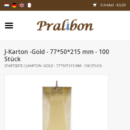
0 Artikel - €0,00
Startseite
Schachteln
J-Karton -Gold - 77*50*215 mm - 100
Stück
Taschen & Beuteln
STARTSEITE
/
J-KARTON -GOLD - 77*50*215 MM - 100 STÜCK
Bänder & Dekoration
Geschenksartikeln
Verpackungsmaterialien
Themen