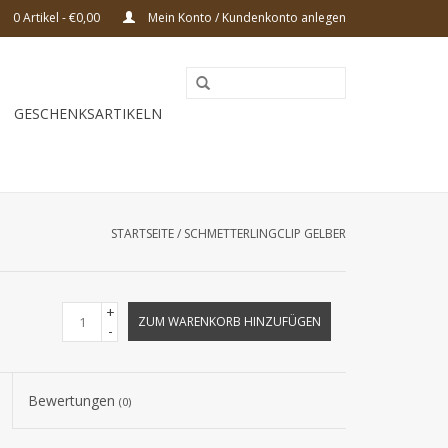
0 Artikel - €0,00
Mein Konto / Kundenkonto anlegen
GESCHENKSARTIKELN
STARTSEITE
/
SCHMETTERLINGCLIP GELBER
+
ZUM WARENKORB HINZUFÜGEN
-
Bewertungen
(0)