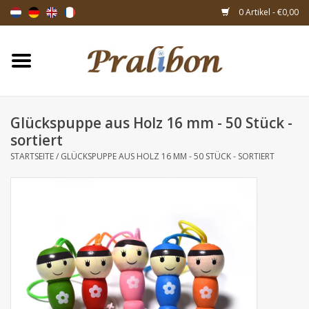
0 Artikel - €0,00
Startseite
Schachteln
Glückspuppe aus Holz 16 mm - 50 Stück -
sortiert
Taschen & Beuteln
STARTSEITE
/
GLÜCKSPUPPE AUS HOLZ 16 MM - 50 STÜCK - SORTIERT
Bänder & Dekoration
Geschenksartikeln
Verpackungsmaterialien
Themen