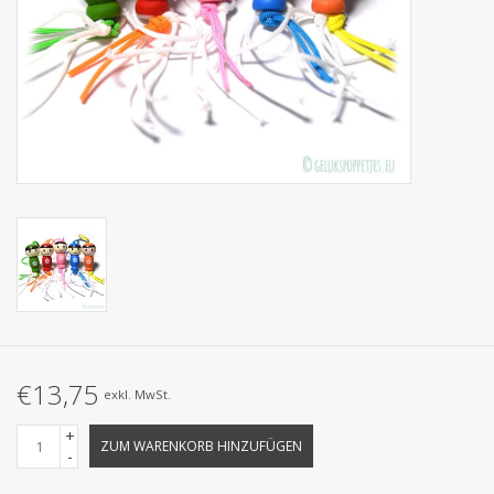
Kollektionen
€13,75
exkl. MwSt.
+
ZUM WARENKORB HINZUFÜGEN
-