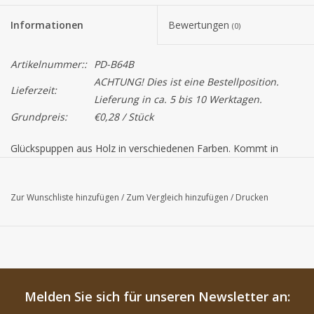
Informationen
Bewertungen
(0)
Artikelnummer::
PD-B64B
ACHTUNG! Dies ist eine Bestellposition.
Lieferzeit:
Lieferung in ca. 5 bis 10 Werktagen.
Grundpreis:
€0,28 / Stück
Glückspuppen aus Holz in verschiedenen Farben. Kommt in 
sortierten Farben.

Zur Wunschliste hinzufügen
/
Zum Vergleich hinzufügen
/
Drucken
Achtung!

Die Farbe des Produkts auf Ihrem Bildschirm kann von der 
tatsächlichen Farbe abweichen.
Melden Sie sich für unseren Newsletter an: