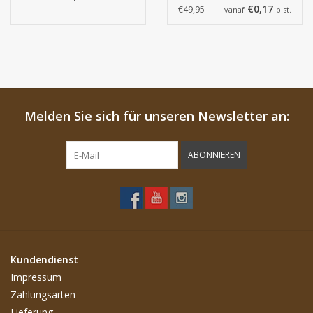
Stück
€0,17
€49,95
vanaf
p.st.
Melden Sie sich für unseren Newsletter an:
ABONNIEREN
Kundendienst
Impressum
Zahlungsarten
Lieferung