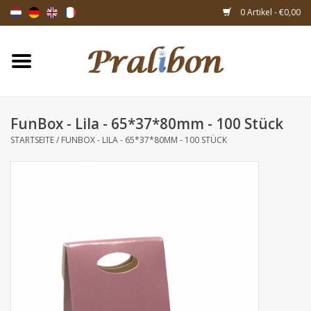
0 Artikel - €0,00
Startseite
Schachteln
FunBox - Lila - 65*37*80mm - 100 Stück
STARTSEITE
/
FUNBOX - LILA - 65*37*80MM - 100 STÜCK
Taschen & Beuteln
Bänder & Dekoration
Geschenksartikeln
Verpackungsmaterialien
Themen