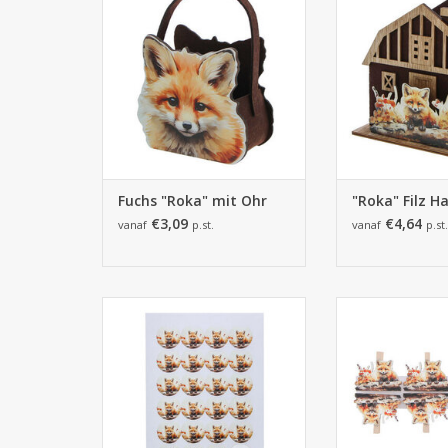
ZUM WARENKORB
ZUM WARENKORB HINZUFÜGEN
Fuchs "Roka" mit Ohr
"Roka" Filz H
€3,09
€4,64
vanaf
p.st.
vanaf
p.st.
120 Aufklebers
45*13*4
36 St
ZUM WARENKORB HINZUFÜGEN
ZUM WARENKORB