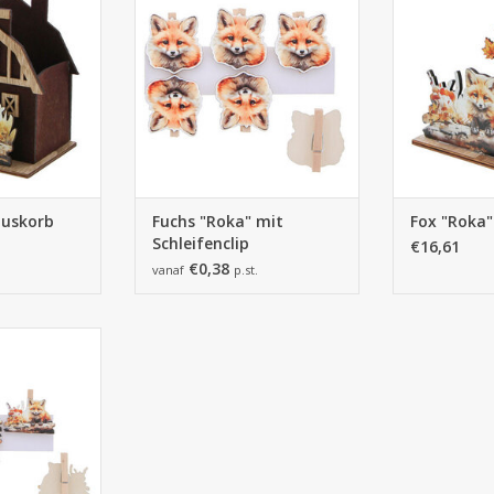
 HINZUFÜGEN
ZUM WARENK
ZUM WARENKORB HINZUFÜGEN
auskorb
Fuchs "Roka" mit
Fox "Roka
Schleifenclip
€16,61
€0,38
vanaf
p.st.
8mm -
ück
 HINZUFÜGEN