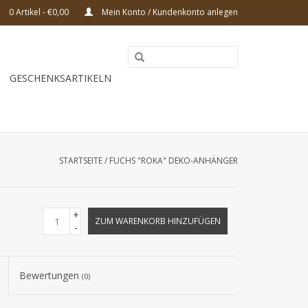
0 Artikel - €0,00
Mein Konto / Kundenkonto anlegen
GESCHENKSARTIKELN
STARTSEITE
/
FUCHS "ROKA" DEKO-ANHÄNGER
+
ZUM WARENKORB HINZUFÜGEN
-
Bewertungen
(0)