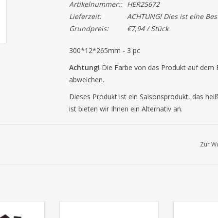
Artikelnummer::
HER25672
Lieferzeit:
ACHTUNG! Dies ist eine Beste
Grundpreis:
€7,94 / Stück
300*12*265mm - 3 pc
Achtung!
Die Farbe von das Produkt auf dem B
abweichen.
Dieses Produkt ist ein Saisonsprodukt, das hei
ist bieten wir Ihnen ein Alternativ an.
Zur Wu
 - 6 Stück
45*13*48mm -
120*90*13
36 Stück