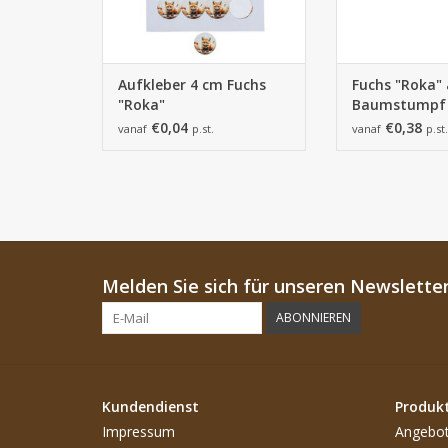
Aufkleber 4 cm Fuchs
Fuchs "Roka"
"Roka"
Baumstumpf
Schleifenclip
€0,04
€0,38
vanaf
p.st.
vanaf
p.st.
Melden Sie sich für unseren Newsletter
ABONNIEREN
Kundendienst
Produk
Impressum
Angebo