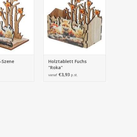
ORB HINZUFÜGEN
ZUM WARENKORB HINZUFÜGEN
"-Szene
Holztablett Fuchs
"Roka"
€3,93
vanaf
p.st.