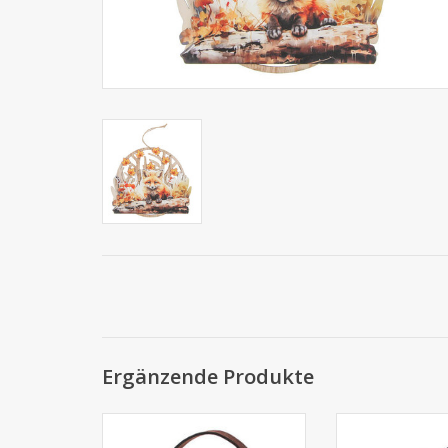
Ergänzende Produkte
155*80*210mm
170*115*170mm
6 Stück