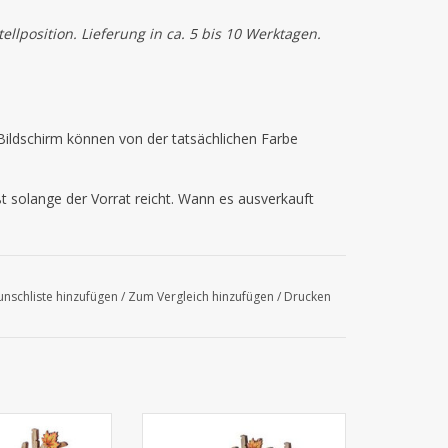
llposition. Lieferung in ca. 5 bis 10 Werktagen.
ildschirm können von der tatsächlichen Farbe
ßt solange der Vorrat reicht. Wann es ausverkauft
nschliste hinzufügen
/
Zum Vergleich hinzufügen
/
Drucken
0mm - 8 Stück
149*87*125mm
6 Stück