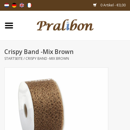
0 Artikel - €0,00
Startseite
Schachteln
Crispy Band -Mix Brown
STARTSEITE
/
CRISPY BAND -MIX BROWN
Taschen & Beuteln
Bänder & Dekoration
Geschenksartikeln
Verpackungsmaterialien
Themen