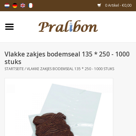
0 Artikel - €0,00
Startseite
Schachteln
Vlakke zakjes bodemseal 135 * 250 - 1000
stuks
Taschen & Beuteln
STARTSEITE
/
VLAKKE ZAKJES BODEMSEAL 135 * 250 - 1000 STUKS
Bänder & Dekoration
Geschenksartikeln
Verpackungsmaterialien
Themen