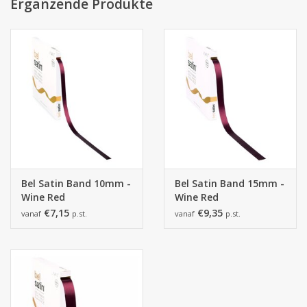
von der tatsächlichen Farbe abweichen.
Ergänzende Produkte
Bel Satin Band 10mm -
Bel Satin Band 15mm -
Wine Red
Wine Red
€7,15
€9,35
vanaf
p.st.
vanaf
p.st.