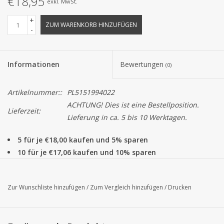
€18,95
exkl. MwSt.
+
ZUM WARENKORB HINZUFÜGEN
-
Informationen
Bewertungen
(0)
Artikelnummer::
PL5151994022
ACHTUNG! Dies ist eine Bestellposition.
Lieferzeit:
Lieferung in ca. 5 bis 10 Werktagen.
5 für je €18,00 kaufen und 5% sparen
10 für je €17,06 kaufen und 10% sparen
Dieses Satinband ist ein schönes Basisband, das zu alle
Schachteln, Beuteln und anderen Verpackungen passt. Alle Bel
Zur Wunschliste hinzufügen
/
Zum Vergleich hinzufügen
/
Drucken
Satin Bänder können pro Rolle zu 100 Metern bestellt werden.
Achtung!
Die Farbe von das Produkt auf dem Bildschirm können