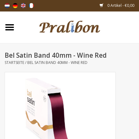
0 Artikel - €0,00
Startseite
Schachteln
Bel Satin Band 40mm - Wine Red
STARTSEITE
/
BEL SATIN BAND 40MM - WINE RED
Taschen & Beuteln
Bänder & Dekoration
Geschenksartikeln
Verpackungsmaterialien
Themen