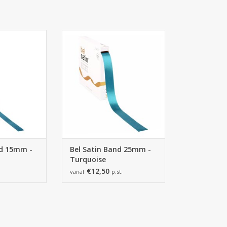
nd 15mm -
Bel Satin Band 25mm -
ise
Turquoise
 HINZUFÜGEN
ZUM WARENKORB HINZUFÜGEN
nd 15mm -
Bel Satin Band 25mm -
Turquoise
€12,50
vanaf
p.st.