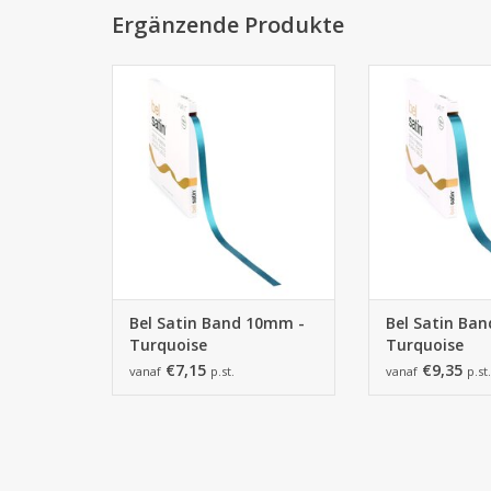
Ergänzende Produkte
Bel Satin Band 10mm -
Bel Satin Ba
Turquoise
Turquo
ZUM WARENKORB HINZUFÜGEN
ZUM WARENKORB
Bel Satin Band 10mm -
Bel Satin Ba
Turquoise
Turquoise
€7,15
€9,35
vanaf
p.st.
vanaf
p.st.