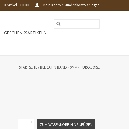
0 Artikel - €0,00
Mein Konto / Kundenkonto anlegen
GESCHENKSARTIKELN
STARTSEITE
/
BEL SATIN BAND 40MM - TURQUOISE
+
ZUM WARENKORB HINZUFÜGEN
-