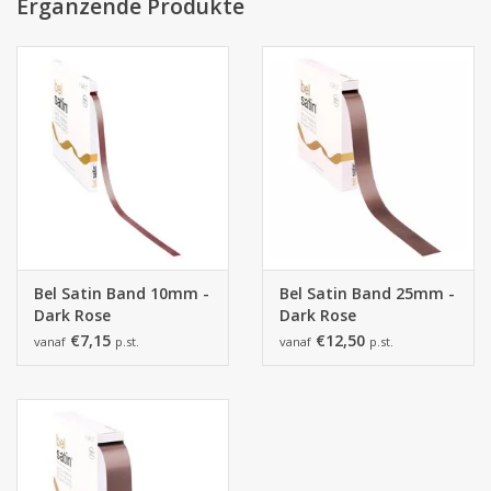
von der tatsächlichen Farbe abweichen.
Ergänzende Produkte
Bel Satin Band 10mm -
Bel Satin Band 25mm -
Dark Rose
Dark Rose
€7,15
€12,50
vanaf
p.st.
vanaf
p.st.