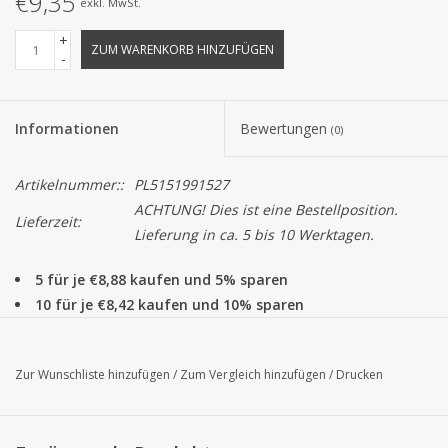
€9,35
exkl. MwSt.
+
ZUM WARENKORB HINZUFÜGEN
-
Informationen
Bewertungen
(0)
Artikelnummer::
PL5151991527
ACHTUNG! Dies ist eine Bestellposition.
Lieferzeit:
Lieferung in ca. 5 bis 10 Werktagen.
5 für je €8,88 kaufen und 5% sparen
10 für je €8,42 kaufen und 10% sparen
Dieses Satinband ist ein schönes Basisband, das zu alle
Schachteln, Beuteln und anderen Verpackungen passt. Alle Bel
Zur Wunschliste hinzufügen
/
Zum Vergleich hinzufügen
/
Drucken
Satin Bänder können pro Rolle zu 100 Metern bestellt werden.
Achtung!
Die Farbe von das Produkt auf dem Bildschirm können