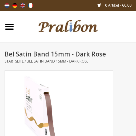
0 Artikel - €0,00
Startseite
Schachteln
Bel Satin Band 15mm - Dark Rose
STARTSEITE
/
BEL SATIN BAND 15MM - DARK ROSE
Taschen & Beuteln
Bänder & Dekoration
Geschenksartikeln
Verpackungsmaterialien
Themen