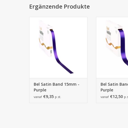
Ergänzende Produkte
Bel Satin Band 15mm - Purple
Bel Satin Band 
ZUM WARENKORB HINZUFÜGEN
ZUM WARENKORB
Bel Satin Band 15mm -
Bel Satin Ba
Purple
Purple
€9,35
€12,50
vanaf
p.st.
vanaf
p.s