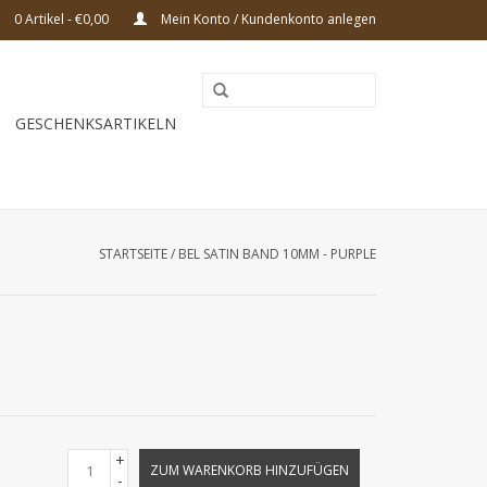
0 Artikel - €0,00
Mein Konto / Kundenkonto anlegen
GESCHENKSARTIKELN
STARTSEITE
/
BEL SATIN BAND 10MM - PURPLE
+
ZUM WARENKORB HINZUFÜGEN
-