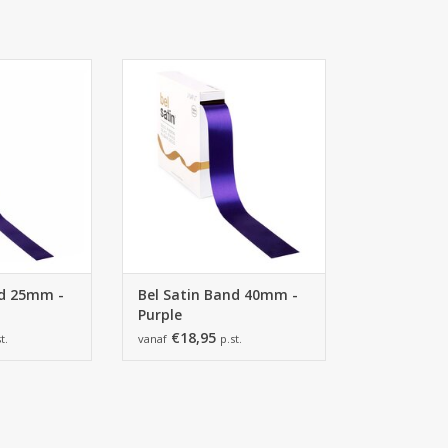
25mm - Purple
Bel Satin Band 40mm - Purple
 HINZUFÜGEN
ZUM WARENKORB HINZUFÜGEN
nd 25mm -
Bel Satin Band 40mm -
Purple
€18,95
t.
vanaf
p.st.