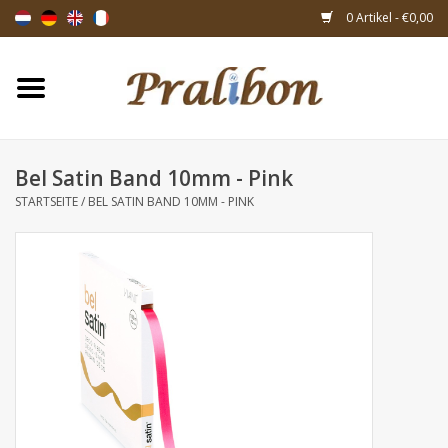
0 Artikel - €0,00
Startseite
Schachteln
Bel Satin Band 10mm - Pink
STARTSEITE
/
BEL SATIN BAND 10MM - PINK
Taschen & Beuteln
Bänder & Dekoration
Geschenksartikeln
Verpackungsmaterialien
Themen