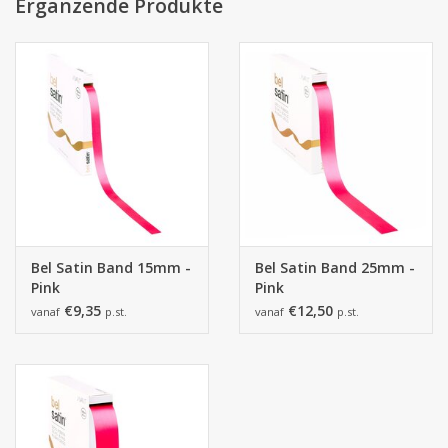
von der tatsächlichen Farbe abweichen.
Ergänzende Produkte
Bel Satin Band 15mm -
Bel Satin Band 25mm -
Pink
Pink
€9,35
€12,50
vanaf
p.st.
vanaf
p.st.