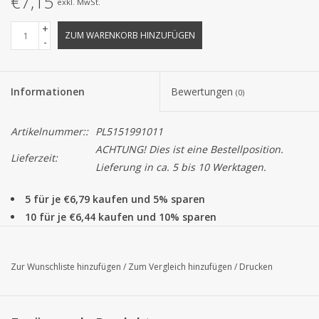
€7,15
exkl. MwSt.
+
ZUM WARENKORB HINZUFÜGEN
-
Informationen
Bewertungen
(0)
Artikelnummer::
PL5151991011
ACHTUNG! Dies ist eine Bestellposition.
Lieferzeit:
Lieferung in ca. 5 bis 10 Werktagen.
5 für je €6,79 kaufen und 5% sparen
10 für je €6,44 kaufen und 10% sparen
Dieses Satinband ist ein schönes Basisband, das zu alle
Schachteln, Beuteln und anderen Verpackungen passt. Alle Bel
Zur Wunschliste hinzufügen
/
Zum Vergleich hinzufügen
/
Drucken
Satin Bänder können pro Rolle zu 100 Metern bestellt werden.
Achtung!
Die Farbe von das Produkt auf dem Bildschirm können