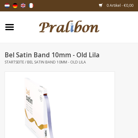
0 Artikel - €0,00
Startseite
Schachteln
Bel Satin Band 10mm - Old Lila
STARTSEITE
/
BEL SATIN BAND 10MM - OLD LILA
Taschen & Beuteln
Bänder & Dekoration
Geschenksartikeln
Verpackungsmaterialien
Themen