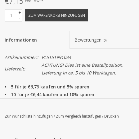
€7,15
exkl. MwSt.
+
ZUM WARENKORB HINZUFÜGEN
-
Informationen
Bewertungen
(0)
Artikelnummer::
PL5151991034
ACHTUNG! Dies ist eine Bestellposition.
Lieferzeit:
Lieferung in ca. 5 bis 10 Werktagen.
5 für je €6,79 kaufen und 5% sparen
10 für je €6,44 kaufen und 10% sparen
Dieses Satinband ist ein schönes Basisband, das zu alle
Schachteln, Beuteln und anderen Verpackungen passt. Alle Bel
Zur Wunschliste hinzufügen
/
Zum Vergleich hinzufügen
/
Drucken
Satin Bänder können pro Rolle zu 100 Metern bestellt werden.
Achtung!
Die Farbe von das Produkt auf dem Bildschirm können