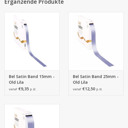
von der tatsächlichen Farbe abweichen.
Ergänzende Produkte
Bel Satin Band 15mm -
Bel Satin Band 25mm -
Old Lila
Old Lila
€9,35
€12,50
vanaf
p.st.
vanaf
p.st.