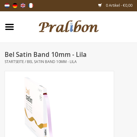
0 Artikel - €0,00
Startseite
Schachteln
Bel Satin Band 10mm - Lila
STARTSEITE
/
BEL SATIN BAND 10MM - LILA
Taschen & Beuteln
Bänder & Dekoration
Geschenksartikeln
Verpackungsmaterialien
Themen