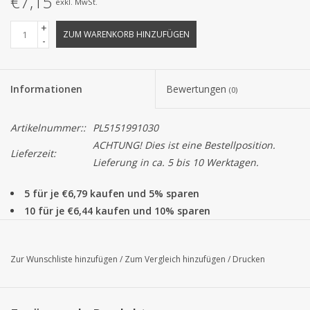
€7,15
exkl. MwSt.
+
ZUM WARENKORB HINZUFÜGEN
-
Informationen
Bewertungen
(0)
Artikelnummer::
PL5151991030
ACHTUNG! Dies ist eine Bestellposition.
Lieferzeit:
Lieferung in ca. 5 bis 10 Werktagen.
5 für je €6,79 kaufen und 5% sparen
10 für je €6,44 kaufen und 10% sparen
Dieses Satinband ist ein schönes Basisband, das zu alle
Schachteln, Beuteln und anderen Verpackungen passt. Alle Bel
Zur Wunschliste hinzufügen
/
Zum Vergleich hinzufügen
/
Drucken
Satin Bänder können pro Rolle zu 100 Metern bestellt werden.
Achtung!
Die Farbe von das Produkt auf dem Bildschirm können