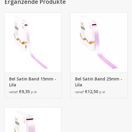
von der tatsächlichen Farbe abweichen.
Ergänzende Produkte
Bel Satin Band 15mm -
Bel Satin Band 25mm -
Lila
Lila
€9,35
€12,50
vanaf
p.st.
vanaf
p.st.