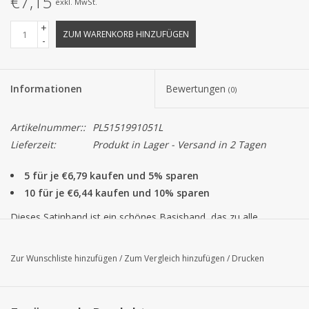
€7,15
exkl. MwSt.
+
ZUM WARENKORB HINZUFÜGEN
-
Informationen
Bewertungen
(0)
Artikelnummer::
PL5151991051L
Lieferzeit:
Produkt in Lager - Versand in 2 Tagen
5 für je €6,79 kaufen und 5% sparen
10 für je €6,44 kaufen und 10% sparen
Dieses Satinband ist ein schönes Basisband, das zu alle
Schachteln, Beuteln und anderen Verpackungen passt. Alle Bel
Satin Bänder können pro Rolle zu 100 Metern bestellt werden.
Zur Wunschliste hinzufügen
/
Zum Vergleich hinzufügen
/
Drucken
Achtung!
Die Farbe von das Produkt auf dem Bildschirm können
von der tatsächlichen Farbe abweichen.