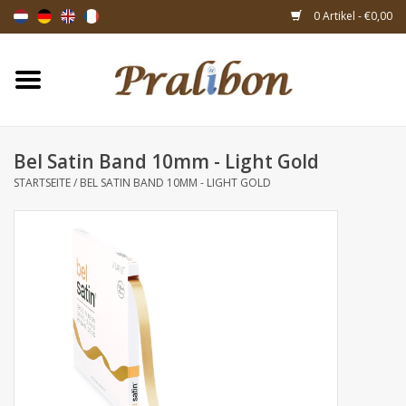
0 Artikel - €0,00
Startseite
Schachteln
Bel Satin Band 10mm - Light Gold
STARTSEITE
/
BEL SATIN BAND 10MM - LIGHT GOLD
Taschen & Beuteln
Bänder & Dekoration
Geschenksartikeln
Verpackungsmaterialien
Themen