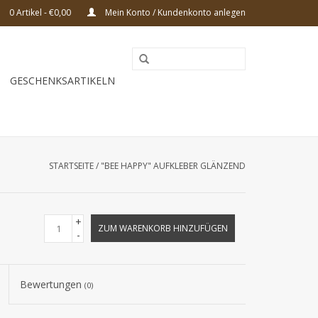
0 Artikel - €0,00
Mein Konto / Kundenkonto anlegen
GESCHENKSARTIKELN
STARTSEITE
/
"BEE HAPPY" AUFKLEBER GLÄNZEND
+
ZUM WARENKORB HINZUFÜGEN
-
Bewertungen
(0)