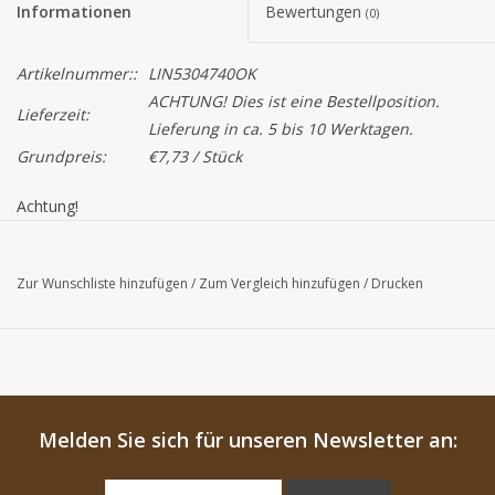
Informationen
Bewertungen
(0)
Artikelnummer::
LIN5304740OK
ACHTUNG! Dies ist eine Bestellposition.
Lieferzeit:
Lieferung in ca. 5 bis 10 Werktagen.
Grundpreis:
€7,73 / Stück
Achtung!
Die Farbe von das Produkt auf dem Bildschirm können von der
tatsächlichen Farbe abweichen
Zur Wunschliste hinzufügen
/
Zum Vergleich hinzufügen
/
Drucken
Melden Sie sich für unseren Newsletter an: