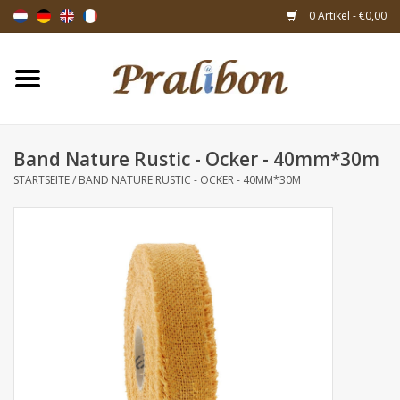
0 Artikel - €0,00
Startseite
Schachteln
Band Nature Rustic - Ocker - 40mm*30m
STARTSEITE
/
BAND NATURE RUSTIC - OCKER - 40MM*30M
Taschen & Beuteln
Bänder & Dekoration
Geschenksartikeln
Verpackungsmaterialien
Themen