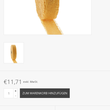
Kollektionen
€11,71
exkl. MwSt.
+
ZUM WARENKORB HINZUFÜGEN
-