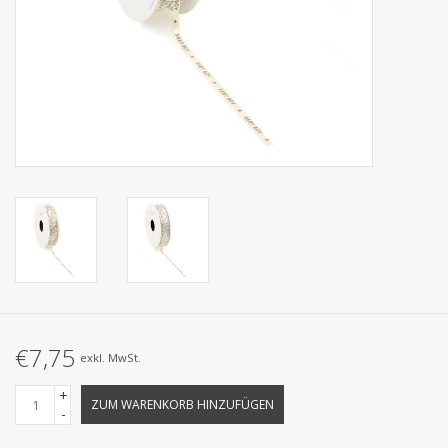
Kollektionen
€7,75
exkl. MwSt.
+
ZUM WARENKORB HINZUFÜGEN
-