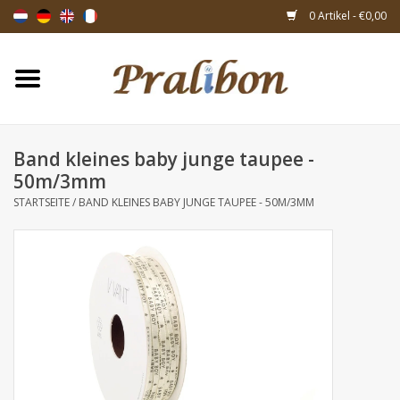
0 Artikel - €0,00
Startseite
Schachteln
Band kleines baby junge taupee -
50m/3mm
Taschen & Beuteln
STARTSEITE
/
BAND KLEINES BABY JUNGE TAUPEE - 50M/3MM
Bänder & Dekoration
Geschenksartikeln
Verpackungsmaterialien
Themen