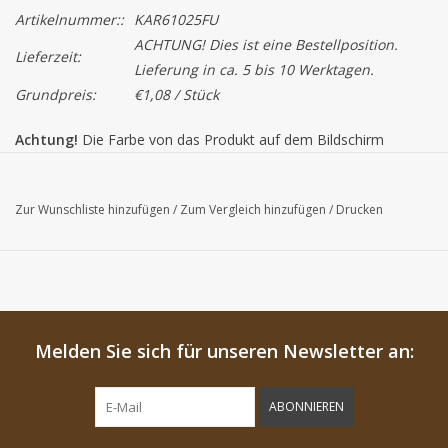
Artikelnummer::
KAR61025FU
ACHTUNG! Dies ist eine Bestellposition.
Lieferzeit:
Lieferung in ca. 5 bis 10 Werktagen.
Grundpreis:
€1,08 / Stück
Achtung!
Die Farbe von das Produkt auf dem Bildschirm
können von der tatsächlichen Farbe abweichen.
Dieses Produkt ist ein Saisonsprodukt, das heißt solange der
Zur Wunschliste hinzufügen
/
Zum Vergleich hinzufügen
/
Drucken
Vorrat reicht. Wann es ausverkauft ist bieten wir Ihnen ein
Alternativ an.
Melden Sie sich für unseren Newsletter an:
ABONNIEREN