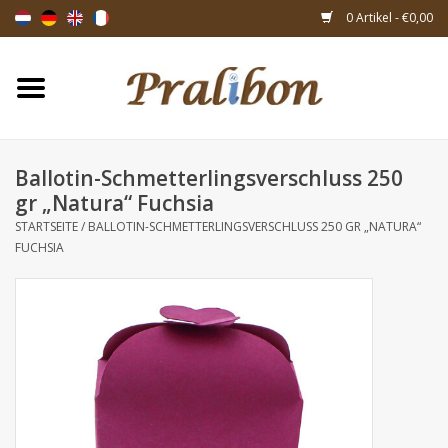
0 Artikel - €0,00
Startseite
Schachteln
Ballotin-Schmetterlingsverschluss 250
gr „Natura“ Fuchsia
Taschen & Beuteln
STARTSEITE
/
BALLOTIN-SCHMETTERLINGSVERSCHLUSS 250 GR „NATURA“
FUCHSIA
Bänder & Dekoration
Geschenksartikeln
Verpackungsmaterialien
Themen