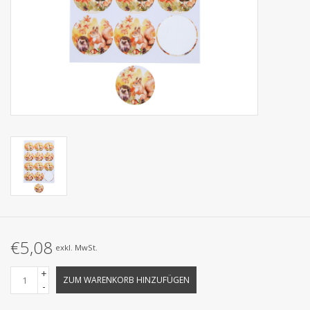
Kollektionen
€5,08
exkl. MwSt.
+
ZUM WARENKORB HINZUFÜGEN
-