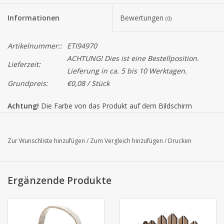
Informationen
Bewertungen
(0)
Artikelnummer::
ETI94970
ACHTUNG! Dies ist eine Bestellposition.
Lieferzeit:
Lieferung in ca. 5 bis 10 Werktagen.
Grundpreis:
€0,08 / Stück
Achtung!
Die Farbe von das Produkt auf dem Bildschirm
können von der tatsächlichen Farbe abweichen.
Dieses Produkt ist ein Saisonsprodukt, das heißt solange der
Zur Wunschliste hinzufügen
/
Zum Vergleich hinzufügen
/
Drucken
Vorrat reicht. Wann es ausverkauft ist bieten wir Ihnen ein
Alternativ an.
Ergänzende Produkte