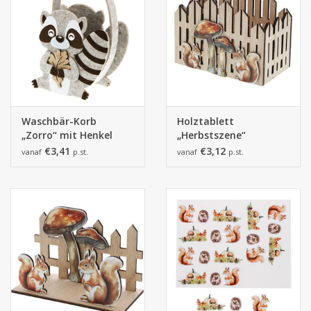
Waschbär-Korb
Holztablett
„Zorro“ mit Henkel
„Herbstszene“
€3,41
€3,12
vanaf
p.st.
vanaf
p.st.