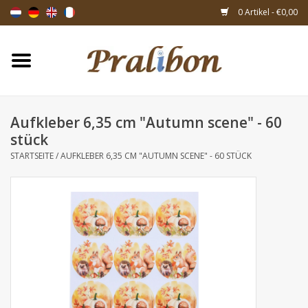
0 Artikel - €0,00
Startseite
Schachteln
Aufkleber 6,35 cm "Autumn scene" - 60
stück
Taschen & Beuteln
STARTSEITE
/
AUFKLEBER 6,35 CM "AUTUMN SCENE" - 60 STÜCK
Bänder & Dekoration
Geschenksartikeln
Verpackungsmaterialien
Themen