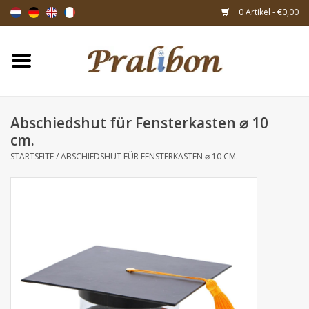
0 Artikel - €0,00
Startseite
Schachteln
Abschiedshut für Fensterkasten ⌀ 10
cm.
Taschen & Beuteln
STARTSEITE
/
ABSCHIEDSHUT FÜR FENSTERKASTEN ⌀ 10 CM.
Bänder & Dekoration
Geschenksartikeln
Verpackungsmaterialien
Themen