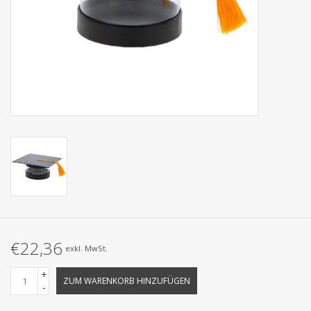
Kollektionen
€22,36
exkl. MwSt.
+
ZUM WARENKORB HINZUFÜGEN
-