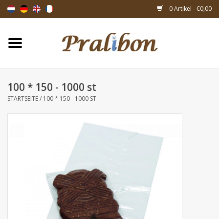
0 Artikel - €0,00
Startseite
Schachteln
100 * 150 - 1000 st
STARTSEITE
/
100 * 150 - 1000 ST
Taschen & Beuteln
Bänder & Dekoration
Geschenksartikeln
Verpackungsmaterialien
Themen